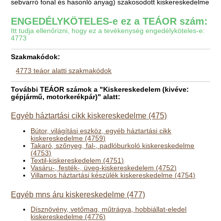
sebvarró fonal és hasonló anyag) szakosodott kiskereskedelme
ENGEDÉLYKÖTELES-e ez a TEÁOR szám:
Itt tudja ellenőrizni, hogy ez a tevékenység engedélyköteles-e:
4773
Szakmakódok:
4773 teáor alatti szakmakódok
További TEÁOR számok a "Kiskereskedelem (kivéve:
gépjármű, motorkerékpár)" alatt:
Egyéb háztartási cikk kiskereskedelme (475)
Bútor, világítási eszköz, egyéb háztartási cikk
kiskereskedelme (4759)
Takaró, szőnyeg, fal-, padlóburkoló kiskereskedelme
(4753)
Textil-kiskereskedelem (4751)
Vasáru-, festék-, üveg-kiskereskedelem (4752)
Villamos háztartási készülék kiskereskedelme (4754)
Egyéb mns áru kiskereskedelme (477)
Dísznövény, vetőmag, műtrágya, hobbiállat-eledel
kiskereskedelme (4776)