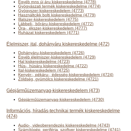
Egyéb mns új áru kiskereskedelme (4778)
Gyógyászati termék kiskereskedelme (4774)
Gyógyszer-kiskereskedelem (4773)
Használtcikk bolti kiskereskedelme (4779)
Illatszer-kiskereskedelem (4775)
Lábbeli-, bőráru-kiskereskedelem (4772)
Óra-, ékszer-kiskereskedelem (4777)
Ruházat kiskereskedelem (4771)
Élelmiszer, ital, dohányáru kiskereskedelme (472)
Dohányáru-kiskereskedelem (4726)
Egyéb élelmiszer-kiskereskedelem (4729)
Hal kiskereskedelme (4723)
Hús-, húsáru kiskereskedelme (4722)
Ital-kiskereskedelem (4725)
Kenyér-, pékáru-, édesség-kiskereskedelem (4724)
Zöldség, gyümölcs kiskereskedelme (4721)
Gépjárműüzemanyag-kiskereskedelem (473)
Gépjárműüzemanyag-kiskereskedelem (4730)
Információs, híradás-technikai termék kiskereskedelme
(474)
Audio-, videoberendezés kiskereskedelme (4743)
Számítógép, periféria, szoftver kiskereskedelme (4741)