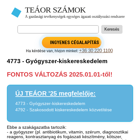
INGYENES CÉGALAPÍTÁS
+36 30 220 1100
Ha kérdése van, hívjon minket:
4773 - Gyógyszer-kiskereskedelem
FONTOS VÁLTOZÁS 2025.01.01-től!
ÚJ TEÁOR '25 megfelelője:
4773 - Gyógyszer-kiskereskedelem
4792 - Szakosodott kiskereskedelem közvetítése
Ebbe a szakágazatba tartozik:
- a gyógyszer (pl. antibiotikum, vitamin, szérum, diagnosztikai
reagens, kontrasztanyag és fogászati készítmény, kötszer,