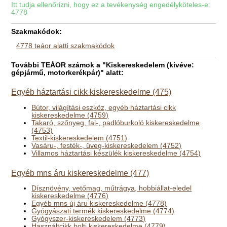
Itt tudja ellenőrizni, hogy ez a tevékenység engedélyköteles-e:
4778
Szakmakódok:
4778 teáor alatti szakmakódok
További TEÁOR számok a "Kiskereskedelem (kivéve:
gépjármű, motorkerékpár)" alatt:
Egyéb háztartási cikk kiskereskedelme (475)
Bútor, világítási eszköz, egyéb háztartási cikk
kiskereskedelme (4759)
Takaró, szőnyeg, fal-, padlóburkoló kiskereskedelme
(4753)
Textil-kiskereskedelem (4751)
Vasáru-, festék-, üveg-kiskereskedelem (4752)
Villamos háztartási készülék kiskereskedelme (4754)
Egyéb mns áru kiskereskedelme (477)
Dísznövény, vetőmag, műtrágya, hobbiállat-eledel
kiskereskedelme (4776)
Egyéb mns új áru kiskereskedelme (4778)
Gyógyászati termék kiskereskedelme (4774)
Gyógyszer-kiskereskedelem (4773)
Használtcikk bolti kiskereskedelme (4779)