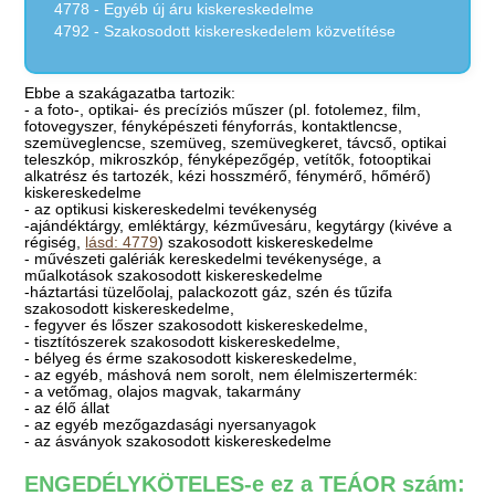
4778 - Egyéb új áru kiskereskedelme
4792 - Szakosodott kiskereskedelem közvetítése
Ebbe a szakágazatba tartozik:
- a foto-, optikai- és precíziós műszer (pl. fotolemez, film,
fotovegyszer, fényképészeti fényforrás, kontaktlencse,
szemüveglencse, szemüveg, szemüvegkeret, távcső, optikai
teleszkóp, mikroszkóp, fényképezőgép, vetítők, fotooptikai
alkatrész és tartozék, kézi hosszmérő, fénymérő, hőmérő)
kiskereskedelme
- az optikusi kiskereskedelmi tevékenység
-ajándéktárgy, emléktárgy, kézművesáru, kegytárgy (kivéve a
régiség,
lásd: 4779
) szakosodott kiskereskedelme
- művészeti galériák kereskedelmi tevékenysége, a
műalkotások szakosodott kiskereskedelme
-háztartási tüzelőolaj, palackozott gáz, szén és tűzifa
szakosodott kiskereskedelme,
- fegyver és lőszer szakosodott kiskereskedelme,
- tisztítószerek szakosodott kiskereskedelme,
- bélyeg és érme szakosodott kiskereskedelme,
- az egyéb, máshová nem sorolt, nem élelmiszertermék:
- a vetőmag, olajos magvak, takarmány
- az élő állat
- az egyéb mezőgazdasági nyersanyagok
- az ásványok szakosodott kiskereskedelme
ENGEDÉLYKÖTELES-e ez a TEÁOR szám: