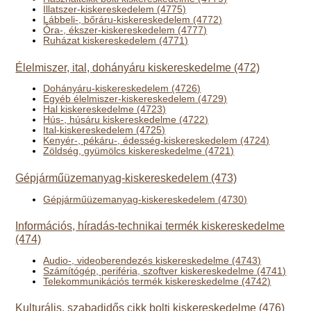
Illatszer-kiskereskedelem (4775)
Lábbeli-, bőráru-kiskereskedelem (4772)
Óra-, ékszer-kiskereskedelem (4777)
Ruházat kiskereskedelem (4771)
Élelmiszer, ital, dohányáru kiskereskedelme (472)
Dohányáru-kiskereskedelem (4726)
Egyéb élelmiszer-kiskereskedelem (4729)
Hal kiskereskedelme (4723)
Hús-, húsáru kiskereskedelme (4722)
Ital-kiskereskedelem (4725)
Kenyér-, pékáru-, édesség-kiskereskedelem (4724)
Zöldség, gyümölcs kiskereskedelme (4721)
Gépjárműüzemanyag-kiskereskedelem (473)
Gépjárműüzemanyag-kiskereskedelem (4730)
Információs, híradás-technikai termék kiskereskedelme
(474)
Audio-, videoberendezés kiskereskedelme (4743)
Számítógép, periféria, szoftver kiskereskedelme (4741)
Telekommunikációs termék kiskereskedelme (4742)
Kulturális, szabadidős cikk bolti kiskereskedelme (476)