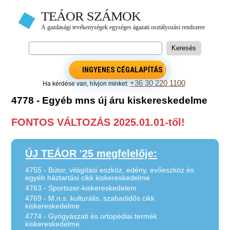
INGYENES CÉGALAPÍTÁS
+36 30 220 1100
Ha kérdése van, hívjon minket:
4778 - Egyéb mns új áru kiskereskedelme
FONTOS VÁLTOZÁS 2025.01.01-től!
ÚJ TEÁOR '25 megfelelője:
4755 - Bútor, világítási eszköz, edény, evőeszköz és
egyéb háztartási cikk kiskereskedelme
4763 - Sportszer-kiskereskedelem
4769 - M.n.s. kulturális, szabadidős cikk
kiskereskedelme
4774 - Gyógyászati és ortopédiai termék
kiskereskedelme