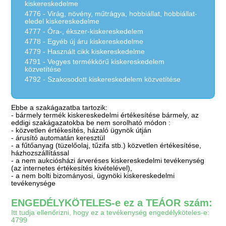
kiskereskedelme
4776 - Virág, növény, műtrágya, hobbiállat, hobbiállat-
eledel kiskereskedelme
4777 - Óra-, ékszer-kiskereskedelem
4778 - Egyéb új áru kiskereskedelme
4779 - Használt cikk kiskereskedelme
4791 - Vegyes termékkörű kiskereskedelem
közvetítése
4792 - Szakosodott kiskereskedelem közvetítése
Ebbe a szakágazatba tartozik:
- bármely termék kiskereskedelmi értékesítése bármely, az
eddigi szakágazatokba be nem sorolható módon :
- közvetlen értékesítés, házaló ügynök útján
- árusító automatán keresztül
- a fűtőanyag (tüzelőolaj, tűzifa stb.) közvetlen értékesítése,
házhozszállítással
- a nem aukciósházi árveréses kiskereskedelmi tevékenység
(az internetes értékesítés kivételével),
- a nem bolti bizományosi, ügynöki kiskereskedelmi
tevékenysége
ENGEDÉLYKÖTELES-e ez a TEÁOR szám:
Itt tudja ellenőrizni, hogy ez a tevékenység engedélyköteles-e:
4799