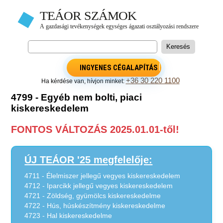
INGYENES CÉGALAPÍTÁS
+36 30 220 1100
Ha kérdése van, hívjon minket:
4799 - Egyéb nem bolti, piaci
kiskereskedelem
FONTOS VÁLTOZÁS 2025.01.01-től!
ÚJ TEÁOR '25 megfelelője:
4711 - Élelmiszer jellegű vegyes kiskereskedelem
4712 - Iparcikk jellegű vegyes kiskereskedelem
4721 - Zöldség, gyümölcs kiskereskedelme
4722 - Hús, húskészítmény kiskereskedelme
4723 - Hal kiskereskedelme