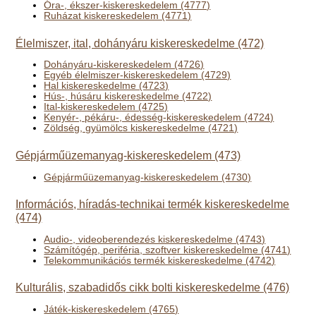
Óra-, ékszer-kiskereskedelem (4777)
Ruházat kiskereskedelem (4771)
Élelmiszer, ital, dohányáru kiskereskedelme (472)
Dohányáru-kiskereskedelem (4726)
Egyéb élelmiszer-kiskereskedelem (4729)
Hal kiskereskedelme (4723)
Hús-, húsáru kiskereskedelme (4722)
Ital-kiskereskedelem (4725)
Kenyér-, pékáru-, édesség-kiskereskedelem (4724)
Zöldség, gyümölcs kiskereskedelme (4721)
Gépjárműüzemanyag-kiskereskedelem (473)
Gépjárműüzemanyag-kiskereskedelem (4730)
Információs, híradás-technikai termék kiskereskedelme
(474)
Audio-, videoberendezés kiskereskedelme (4743)
Számítógép, periféria, szoftver kiskereskedelme (4741)
Telekommunikációs termék kiskereskedelme (4742)
Kulturális, szabadidős cikk bolti kiskereskedelme (476)
Játék-kiskereskedelem (4765)