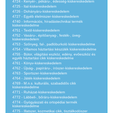
4724 - Kenyér-, pékáru-, édesség-kiskereskedelem
4725 - Ital-kiskereskedelem
4726 - Dohányáru-kiskereskedelem
4727 - Egyéb élelmiszer-kiskereskedelem
4740 - Információs, híradástechnikai termék
kiskereskedelme
4751 - Textil-kiskereskedelem
4752 - Vasáru-, építőanyag-, festék-, üveg-
kiskereskedelem
4753 - Szőnyeg, fal-, padlóburkoló kiskereskedelme
4754 - Villamos háztartási készülék kiskereskedelme
4755 - Bútor, világítási eszköz, edény, evőeszköz és
egyéb háztartási cikk kiskereskedelme
4761 - Könyv-kiskereskedelem
4762 - Újság-, papíráru-, írószer-kiskereskedelem
4763 - Sportszer-kiskereskedelem
4764 - Játék-kiskereskedelem
4769 - M.n.s. kulturális, szabadidős cikk
kiskereskedelme
4771 - Ruházat-kiskereskedelem
4772 - Lábbeli-, bőráru-kiskereskedelem
4774 - Gyógyászati és ortopédiai termék
kiskereskedelme
4775 - Illatszer, kozmetikai cikk, tisztálkodószer