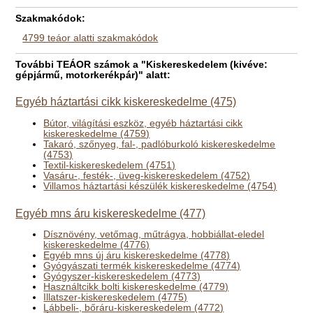
Szakmakódok:
4799 teáor alatti szakmakódok
További TEÁOR számok a "Kiskereskedelem (kivéve:
gépjármű, motorkerékpár)" alatt:
Egyéb háztartási cikk kiskereskedelme (475)
Bútor, világítási eszköz, egyéb háztartási cikk
kiskereskedelme (4759)
Takaró, szőnyeg, fal-, padlóburkoló kiskereskedelme
(4753)
Textil-kiskereskedelem (4751)
Vasáru-, festék-, üveg-kiskereskedelem (4752)
Villamos háztartási készülék kiskereskedelme (4754)
Egyéb mns áru kiskereskedelme (477)
Dísznövény, vetőmag, műtrágya, hobbiállat-eledel
kiskereskedelme (4776)
Egyéb mns új áru kiskereskedelme (4778)
Gyógyászati termék kiskereskedelme (4774)
Gyógyszer-kiskereskedelem (4773)
Használtcikk bolti kiskereskedelme (4779)
Illatszer-kiskereskedelem (4775)
Lábbeli-, bőráru-kiskereskedelem (4772)