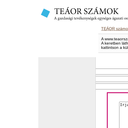
TEÁOR számok
A www.teaorsza
A keretben lát
kattintson a kü
E-mailben elküld
Feladó e-mail címe
Címzett e-mail címe
Levél tárgya