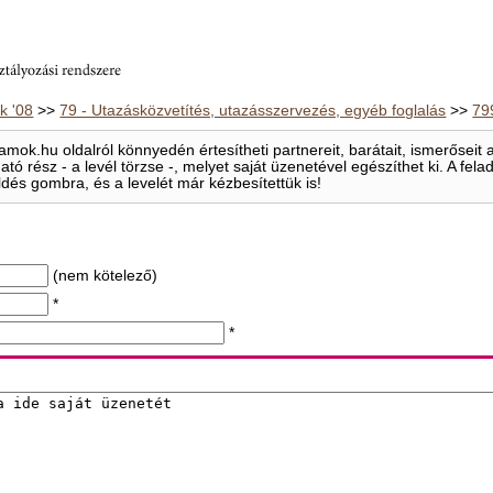
 '08
>>
79 - Utazásközvetítés, utazásszervezés, egyéb foglalás
>>
79
mok.hu oldalról könnyedén értesítheti partnereit, barátait, ismerősei
ható rész - a levél törzse -, melyet saját üzenetével egészíthet ki. A f
ldés gombra, és a levelét már kézbesítettük is!
(nem kötelező)
*
*