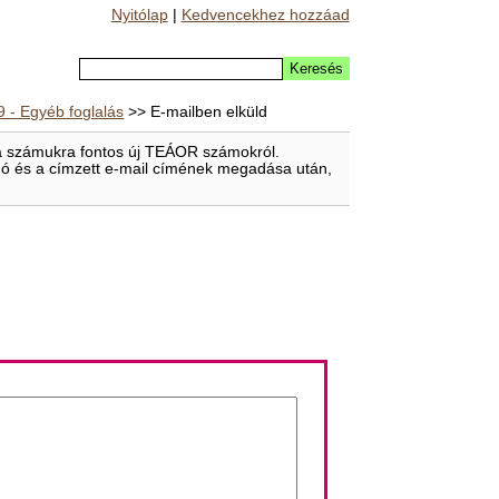
Nyitólap
|
Kedvencekhez hozzáad
9 - Egyéb foglalás
>> E-mailben elküld
t a számukra fontos új TEÁOR számokról.
eladó és a címzett e-mail címének megadása után,