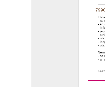
7990
Ebbe
- az
- kö
- id
- je
- tur
- ut
- id
- ut
Nem 
- az
- a 
------
Kész