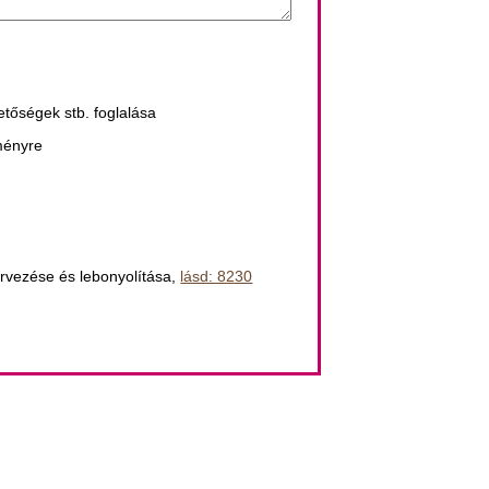
etőségek stb. foglalása
eményre
ervezése és lebonyolítása,
lásd: 8230