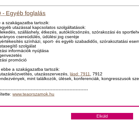
 - Egyéb foglalás
 a szakágazatba tartozik:
 egyéb utazással kapcsolatos szolgáltatások:
zlekedés, szálláshely, étkezés, autókölcsönzés, szórakozási és sportleh
őarányos csereüdülés, üdülési jog cseréje
gyértékesítés színházi, sport- és egyéb szabadidős, szórakoztatási es
istasegítő szolgálat
azási információk nyújtása
egenvezetés
azási promóció
ebbe a szakágazatba tartozik:
 utazásközvetítés, utazásszervezés,
lásd: 7911
, 7912
rendezvények, mint találkozók, ülések, konferenciák, kongresszusok sz
---------------------------------------------------------
ítette:
www.teaorszamok.hu