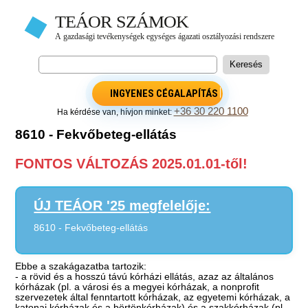
INGYENES CÉGALAPÍTÁS
+36 30 220 1100
Ha kérdése van, hívjon minket:
8610 - Fekvőbeteg-ellátás
FONTOS VÁLTOZÁS 2025.01.01-től!
ÚJ TEÁOR '25 megfelelője:
8610 - Fekvőbeteg-ellátás
Ebbe a szakágazatba tartozik:
- a rövid és a hosszú távú kórházi ellátás, azaz az általános
kórházak (pl. a városi és a megyei kórházak, a nonprofit
szervezetek által fenntartott kórházak, az egyetemi kórházak, a
katonai kórházak és a börtönkórházak) és a szakkórházak (pl.