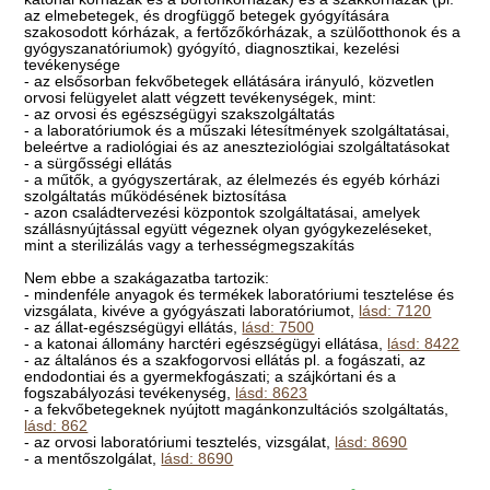
az elmebetegek, és drogfüggő betegek gyógyítására
szakosodott kórházak, a fertőzőkórházak, a szülőotthonok és a
gyógyszanatóriumok) gyógyító, diagnosztikai, kezelési
tevékenysége
- az elsősorban fekvőbetegek ellátására irányuló, közvetlen
orvosi felügyelet alatt végzett tevékenységek, mint:
- az orvosi és egészségügyi szakszolgáltatás
- a laboratóriumok és a műszaki létesítmények szolgáltatásai,
beleértve a radiológiai és az aneszteziológiai szolgáltatásokat
- a sürgősségi ellátás
- a műtők, a gyógyszertárak, az élelmezés és egyéb kórházi
szolgáltatás működésének biztosítása
- azon családtervezési központok szolgáltatásai, amelyek
szállásnyújtással együtt végeznek olyan gyógykezeléseket,
mint a sterilizálás vagy a terhességmegszakítás
Nem ebbe a szakágazatba tartozik:
- mindenféle anyagok és termékek laboratóriumi tesztelése és
vizsgálata, kivéve a gyógyászati laboratóriumot,
lásd: 7120
- az állat-egészségügyi ellátás,
lásd: 7500
- a katonai állomány harctéri egészségügyi ellátása,
lásd: 8422
- az általános és a szakfogorvosi ellátás pl. a fogászati, az
endodontiai és a gyermekfogászati; a szájkórtani és a
fogszabályozási tevékenység,
lásd: 8623
- a fekvőbetegeknek nyújtott magánkonzultációs szolgáltatás,
lásd: 862
- az orvosi laboratóriumi tesztelés, vizsgálat,
lásd: 8690
- a mentőszolgálat,
lásd: 8690